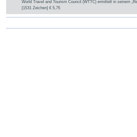
World Travel and Tourism Council (WTTC) ermittelt in seinem „R
[1531 Zeichen]
€ 5,75