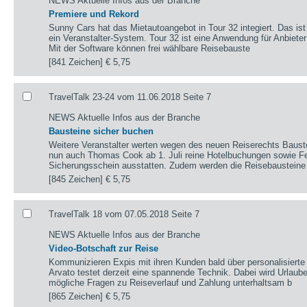
NEWS Aktuelle Infos aus der Branche
Premiere und Rekord
Sunny Cars hat das Mietautoangebot in Tour 32 integiert. Das ist
ein Veranstalter-System. Tour 32 ist eine Anwendung für Anbieter
Mit der Software können frei wählbare Reisebauste
[841 Zeichen]
€ 5,75
TravelTalk 23-24 vom 11.06.2018 Seite 7
NEWS Aktuelle Infos aus der Branche
Bausteine sicher buchen
Weitere Veranstalter werten wegen des neuen Reiserechts Bauste
nun auch Thomas Cook ab 1. Juli reine Hotelbuchungen sowie F
Sicherungsschein ausstatten. Zudem werden die Reisebausteine
[845 Zeichen]
€ 5,75
TravelTalk 18 vom 07.05.2018 Seite 7
NEWS Aktuelle Infos aus der Branche
Video-Botschaft zur Reise
Kommunizieren Expis mit ihren Kunden bald über personalisiert
Arvato testet derzeit eine spannende Technik. Dabei wird Urlaube
mögliche Fragen zu Reiseverlauf und Zahlung unterhaltsam b
[865 Zeichen]
€ 5,75