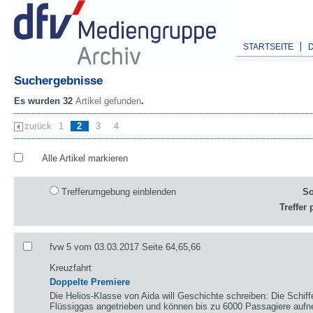
STARTSEITE
Suchergebnisse
Es wurden 32
Artikel gefunden
.
zurück
1
2
3
4
Alle Artikel markieren
Trefferumgebung einblenden
So
Treffer 
fvw 5 vom 03.03.2017 Seite 64,65,66
Kreuzfahrt
Doppelte Premiere
Die Helios-Klasse von Aida will Geschichte schreiben: Die Schiff
Flüssiggas angetrieben und können bis zu 6000 Passagiere auf