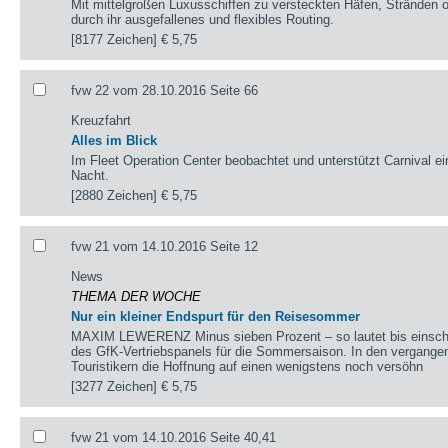
Mit mittelgroßen Luxusschiffen zu versteckten Häfen, Stränden 
durch ihr ausgefallenes und flexibles Routing.
[8177 Zeichen]
€ 5,75
fvw 22 vom 28.10.2016 Seite 66
Kreuzfahrt
Alles im Blick
Im Fleet Operation Center beobachtet und unterstützt Carnival ein
Nacht.
[2880 Zeichen]
€ 5,75
fvw 21 vom 14.10.2016 Seite 12
News
THEMA DER WOCHE
Nur ein kleiner Endspurt für den Reisesommer
MAXIM LEWERENZ Minus sieben Prozent – so lautet bis einschl
des GfK-Vertriebspanels für die Sommersaison. In den vergang
Touristikern die Hoffnung auf einen wenigstens noch versöhn
[3277 Zeichen]
€ 5,75
fvw 21 vom 14.10.2016 Seite 40,41