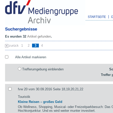
STARTSEITE
Suchergebnisse
Es wurden 32
Artikel gefunden
.
zurück
1
2
3
4
Alle Artikel markieren
Trefferumgebung einblenden
So
Treffer 
fvw 20 vom 30.09.2016 Seite 18,19,20,21,22
Touristik
Kleine Reisen – großes Geld
Ob Wellness, Shopping, Musical- oder Freizeitparkbesuch: Das G
Hochkonjunktur. Und es wird weiter munter investiert.