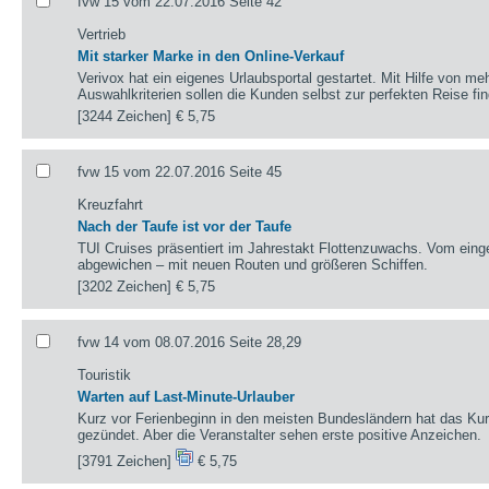
fvw 15 vom 22.07.2016 Seite 42
Vertrieb
Mit starker Marke in den Online-Verkauf
Verivox hat ein eigenes Urlaubsportal gestartet. Mit Hilfe von m
Auswahlkriterien sollen die Kunden selbst zur perfekten Reise fi
[3244 Zeichen]
€ 5,75
fvw 15 vom 22.07.2016 Seite 45
Kreuzfahrt
Nach der Taufe ist vor der Taufe
TUI Cruises präsentiert im Jahrestakt Flottenzuwachs. Vom eing
abgewichen – mit neuen Routen und größeren Schiffen.
[3202 Zeichen]
€ 5,75
fvw 14 vom 08.07.2016 Seite 28,29
Touristik
Warten auf Last-Minute-Urlauber
Kurz vor Ferienbeginn in den meisten Bundesländern hat das Kurzf
gezündet. Aber die Veranstalter sehen erste positive Anzeichen.
[3791 Zeichen]
€ 5,75