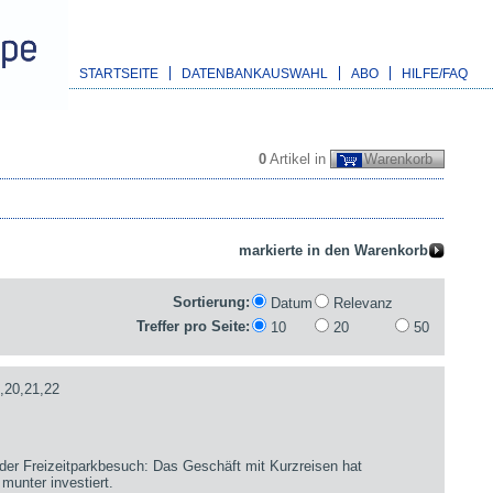
STARTSEITE
DATENBANKAUSWAHL
ABO
HILFE/FAQ
0
Artikel in
Warenkorb
Sortierung:
Datum
Relevanz
Treffer pro Seite:
10
20
50
,20,21,22
der Freizeitparkbesuch: Das Geschäft mit Kurzreisen hat
munter investiert.