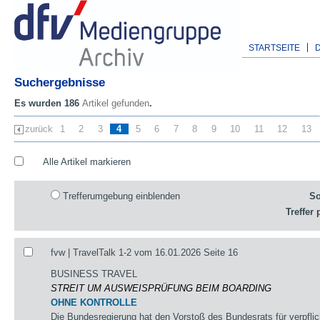
STARTSEITE
Suchergebnisse
Es wurden 186
Artikel gefunden
.
zurück
1
2
3
4
5
6
7
8
9
10
11
12
13
Alle Artikel markieren
Trefferumgebung einblenden
So
Treffer 
fvw | TravelTalk 1-2 vom 16.01.2026 Seite 16
BUSINESS TRAVEL
STREIT UM AUSWEISPRÜFUNG BEIM BOARDING
OHNE KONTROLLE
Die Bundesregierung hat den Vorstoß des Bundesrats für verpflic