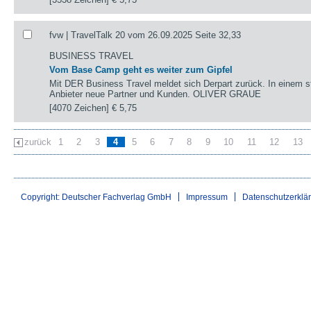
fvw | TravelTalk 20 vom 26.09.2025 Seite 32,33
BUSINESS TRAVEL
Vom Base Camp geht es weiter zum Gipfel
Mit DER Business Travel meldet sich Derpart zurück. In einem s
Anbieter neue Partner und Kunden. OLIVER GRAUE
[4070 Zeichen]
€ 5,75
zurück
1
2
3
4
5
6
7
8
9
10
11
12
13
Copyright: Deutscher Fachverlag GmbH
Impressum
Datenschutzerklä