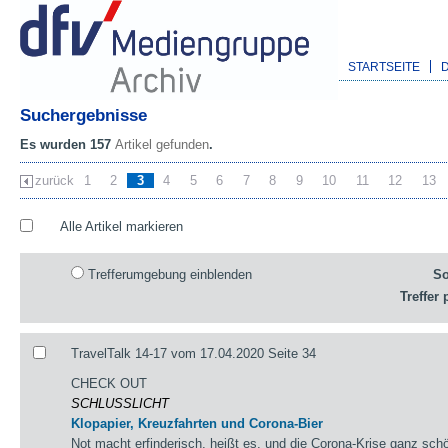
STARTSEITE
Suchergebnisse
Es wurden 157
Artikel gefunden
.
zurück
1
2
3
4
5
6
7
8
9
10
11
12
13
Alle Artikel markieren
Trefferumgebung einblenden
So
Treffer 
TravelTalk 14-17 vom 17.04.2020 Seite 34
CHECK OUT
SCHLUSSLICHT
Klopapier, Kreuzfahrten und Corona-Bier
Not macht erfinderisch, heißt es, und die Corona-Krise ganz schön