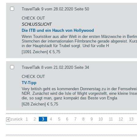
TravelTalk 9 vom 28.02.2020 Seite 50
CHECK OUT
SCHLUSSLICHT
Die ITB und ein Hauch von Hollywood
Wenn Touristiker aus aller Welt in der ersten Märzwoche in Berlin 
Sternchen der internationalen Filmbranche gerade abgereist. Kurz 
in der Hauptstadt für Trubel sorgt. Und für volle H
[1091 Zeichen]
€ 5,75
TravelTalk 8 vom 21.02.2020 Seite 34
CHECK OUT
TV-Tipp
Very british geht es kommenden Donnerstag zu in der Fernsehre
NDR. Zunächst wird die Isle of Wight vorgestellt, eine kleine Ins
die, so sagt man, ganz kompakt das Beste von Engla
[628 Zeichen]
€ 5,75
zurück
1
2
3
4
5
6
7
8
9
10
11
12
13