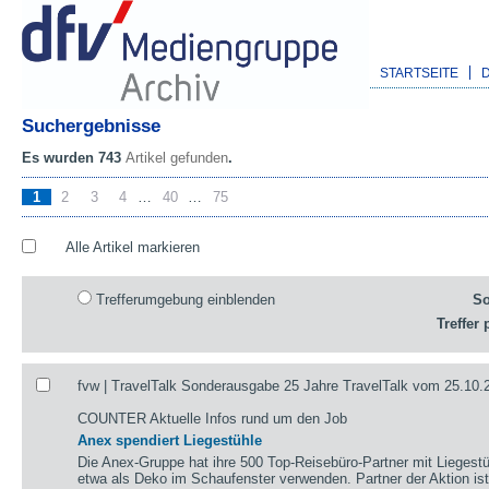
STARTSEITE
Suchergebnisse
Es wurden 743
Artikel gefunden
.
1
2
3
4
…
40
…
75
Alle Artikel markieren
Trefferumgebung einblenden
So
Treffer 
fvw | TravelTalk Sonderausgabe 25 Jahre TravelTalk vom 25.10.
COUNTER Aktuelle Infos rund um den Job
Anex spendiert Liegestühle
Die Anex-Gruppe hat ihre 500 Top-Reisebüro-Partner mit Liegestü
etwa als Deko im Schaufenster verwenden. Partner der Aktion i