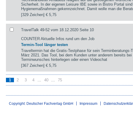
Sicherheit. In der eigenen Leisure IBE sowie in Bistro Portal sin
Hygienemaßnahmen gekennzeichnet. Damit wolle man die Berat
[329 Zeichen]
€ 5,75
TravelTalk 49-52 vom 18.12.2020 Seite 10
COUNTER Aktuelle Infos rund um den Job
Termin-Tool länger testen
Traveltermin hat die Gratis-Testphase für sein Terminberatungs-To
März 2021. Das Tool, bei dem Kunden unter anderem bereits bei
Terminwunsches hinterlegen oder einen Videochat
[367 Zeichen]
€ 5,75
1
2
3
4
…
40
…
75
Copyright: Deutscher Fachverlag GmbH
Impressum
Datenschutzerklä