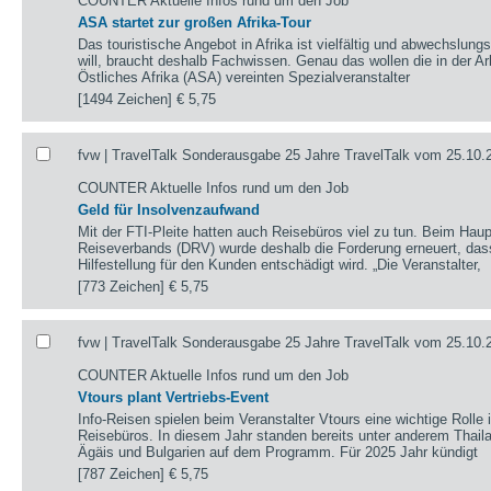
COUNTER Aktuelle Infos rund um den Job
ASA startet zur großen Afrika-Tour
Das touristische Angebot in Afrika ist vielfältig und abwechslung
will, braucht deshalb Fachwissen. Genau das wollen die in der A
Östliches Afrika (ASA) vereinten Spezialveranstalter
[1494 Zeichen]
€ 5,75
fvw | TravelTalk Sonderausgabe 25 Jahre TravelTalk vom 25.10.
COUNTER Aktuelle Infos rund um den Job
Geld für Insolvenzaufwand
Mit der FTI-Pleite hatten auch Reisebüros viel zu tun. Beim Ha
Reiseverbands (DRV) wurde deshalb die Forderung erneuert, dass 
Hilfestellung für den Kunden entschädigt wird. „Die Veranstalter,
[773 Zeichen]
€ 5,75
fvw | TravelTalk Sonderausgabe 25 Jahre TravelTalk vom 25.10.
COUNTER Aktuelle Infos rund um den Job
Vtours plant Vertriebs-Event
Info-Reisen spielen beim Veranstalter Vtours eine wichtige Rolle
Reisebüros. In diesem Jahr standen bereits unter anderem Thaila
Ägäis und Bulgarien auf dem Programm. Für 2025 Jahr kündigt
[787 Zeichen]
€ 5,75