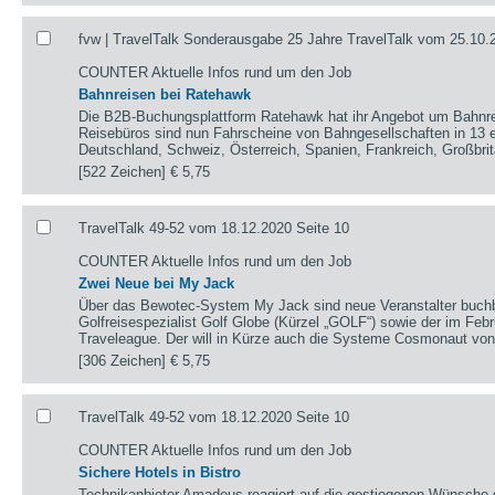
fvw | TravelTalk Sonderausgabe 25 Jahre TravelTalk vom 25.10.
COUNTER Aktuelle Infos rund um den Job
Bahnreisen bei Ratehawk
Die B2B-Buchungsplattform Ratehawk hat ihr Angebot um Bahnreis
Reisebüros sind nun Fahrscheine von Bahngesellschaften in 13 
Deutschland, Schweiz, Österreich, Spanien, Frankreich, Großbri
[522 Zeichen]
€ 5,75
TravelTalk 49-52 vom 18.12.2020 Seite 10
COUNTER Aktuelle Infos rund um den Job
Zwei Neue bei My Jack
Über das Bewotec-System My Jack sind neue Veranstalter buchb
Golfreisespezialist Golf Globe (Kürzel „GOLF“) sowie der im Feb
Traveleague. Der will in Kürze auch die Systeme Cosmonaut von
[306 Zeichen]
€ 5,75
TravelTalk 49-52 vom 18.12.2020 Seite 10
COUNTER Aktuelle Infos rund um den Job
Sichere Hotels in Bistro
Technikanbieter Amadeus reagiert auf die gestiegenen Wünsche