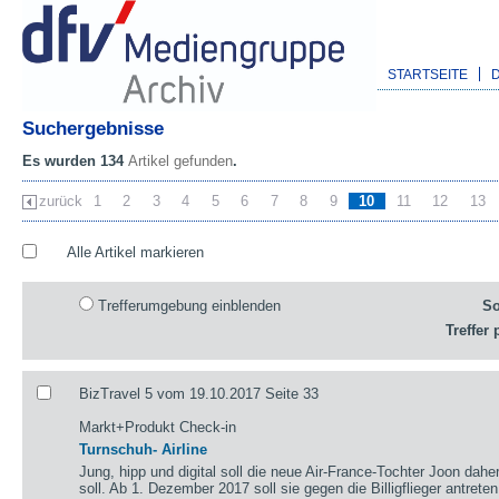
STARTSEITE
Suchergebnisse
Es wurden 134
Artikel gefunden
.
zurück
1
2
3
4
5
6
7
8
9
10
11
12
13
Alle Artikel markieren
Trefferumgebung einblenden
So
Treffer 
BizTravel 5 vom 19.10.2017 Seite 33
Markt+Produkt Check-in
Turnschuh- Airline
Jung, hipp und digital soll die neue Air-France-Tochter Joon dah
soll. Ab 1. Dezember 2017 soll sie gegen die Billigflieger antreten,