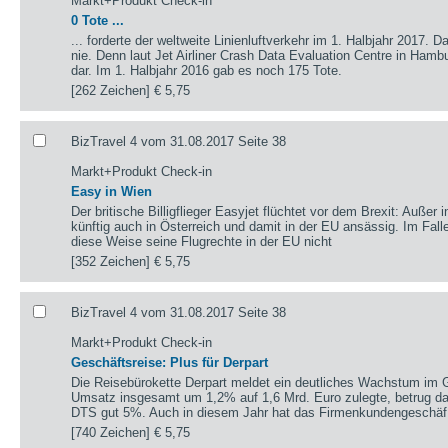
Markt+Produkt Check-in
0 Tote ...
... forderte der weltweite Linienluftverkehr im 1. Halbjahr 2017. D
nie. Denn laut Jet Airliner Crash Data Evaluation Centre in Hamb
dar. Im 1. Halbjahr 2016 gab es noch 175 Tote.
[262 Zeichen]
€ 5,75
BizTravel 4 vom 31.08.2017 Seite 38
Markt+Produkt Check-in
Easy in Wien
Der britische Billigflieger Easyjet flüchtet vor dem Brexit: Außer 
künftig auch in Österreich und damit in der EU ansässig. Im Falle
diese Weise seine Flugrechte in der EU nicht
[352 Zeichen]
€ 5,75
BizTravel 4 vom 31.08.2017 Seite 38
Markt+Produkt Check-in
Geschäftsreise: Plus für Derpart
Die Reisebürokette Derpart meldet ein deutliches Wachstum im 
Umsatz insgesamt um 1,2% auf 1,6 Mrd. Euro zulegte, betrug da
DTS gut 5%. Auch in diesem Jahr hat das Firmenkundengeschäf
[740 Zeichen]
€ 5,75