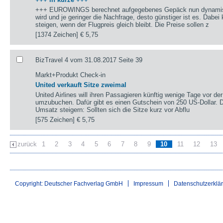
+++ EUROWINGS berechnet aufgegebenes Gepäck nun dynamisch
wird und je geringer die Nachfrage, desto günstiger ist es. Dabe
steigen, wenn der Flugpreis gleich bleibt. Die Preise sollen z
[1374 Zeichen]
€ 5,75
BizTravel 4 vom 31.08.2017 Seite 39
Markt+Produkt Check-in
United verkauft Sitze zweimal
United Airlines will ihren Passagieren künftig wenige Tage vor de
umzubuchen. Dafür gibt es einen Gutschein von 250 US-Dollar. Di
Umsatz steigern: Sollten sich die Sitze kurz vor Abflu
[575 Zeichen]
€ 5,75
zurück
1
2
3
4
5
6
7
8
9
10
11
12
13
Copyright: Deutscher Fachverlag GmbH
Impressum
Datenschutzerklä