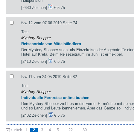
Halbpension.
[2680 Zeichen]
€ 5,75
fvw 12 vom 07.06.2019 Seite 74
Test
Mystery Shopper
Reiseportale von Mittelständlern
Der Mystery Shopper sucht als Einzelreisender Angebote für ein
Hotel auf Kreta. Beim Reisezeitraum im Juni ist er flexibel.
[2410 Zeichen]
€ 5,75
fvw 11 vom 24.05.2019 Seite 82
Test
Mystery Shopper
Individuelle Fernreise online buchen
Den Mystery Shopper zieht es in die Ferne: Er möchte mit seiner
und so Land und Leute kennenlernen. Aber das Ganze soll individ
[2482 Zeichen]
€ 5,75
zurück
1
2
3
4
5
…
22
…
39