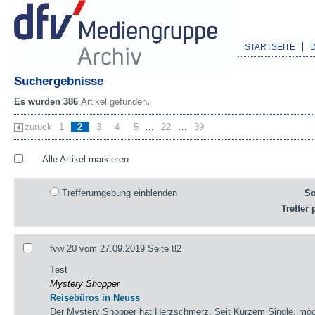
STARTSEITE
Suchergebnisse
Es wurden 386
Artikel gefunden
.
zurück
1
2
3
4
5
…
22
…
39
Alle Artikel markieren
Trefferumgebung einblenden
So
Treffer 
fvw 20 vom 27.09.2019 Seite 82
Test
Mystery Shopper
Reisebüros in Neuss
Der Mystery Shopper hat Herzschmerz. Seit Kurzem Single, möc