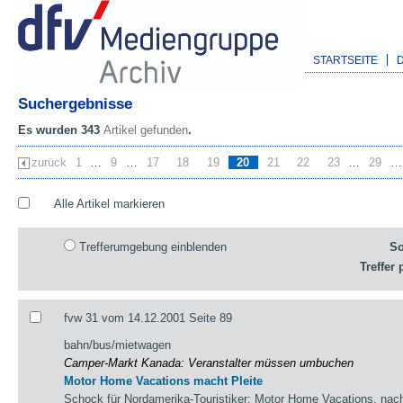
STARTSEITE
Suchergebnisse
Es wurden 343
Artikel gefunden
.
zurück
1
…
9
…
17
18
19
20
21
22
23
…
29
…
Alle Artikel markieren
Trefferumgebung einblenden
So
Treffer 
fvw 31 vom 14.12.2001 Seite 89
bahn/bus/mietwagen
Camper-Markt Kanada: Veranstalter müssen umbuchen
Motor Home Vacations macht Pleite
Schock für Nordamerika-Touristiker: Motor Home Vacations, nac