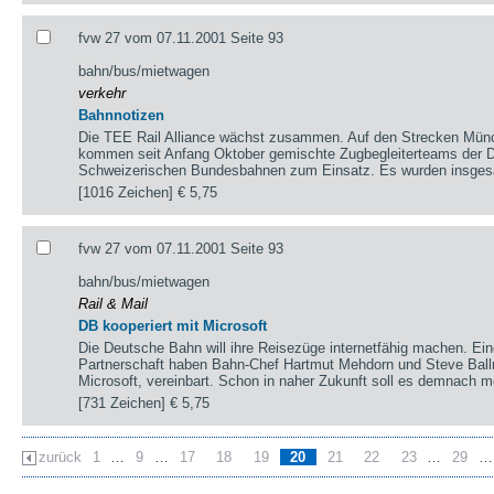
fvw 27 vom 07.11.2001 Seite 93
bahn/bus/mietwagen
verkehr
Bahnnotizen
Die TEE Rail Alliance wächst zusammen. Auf den Strecken Münche
kommen seit Anfang Oktober gemischte Zugbegleiterteams der 
Schweizerischen Bundesbahnen zum Einsatz. Es wurden insges
[1016 Zeichen]
€ 5,75
fvw 27 vom 07.11.2001 Seite 93
bahn/bus/mietwagen
Rail & Mail
DB kooperiert mit Microsoft
Die Deutsche Bahn will ihre Reisezüge internetfähig machen. Ei
Partnerschaft haben Bahn-Chef Hartmut Mehdorn und Steve Bal
Microsoft, vereinbart. Schon in naher Zukunft soll es demnach m
[731 Zeichen]
€ 5,75
zurück
1
…
9
…
17
18
19
20
21
22
23
…
29
…