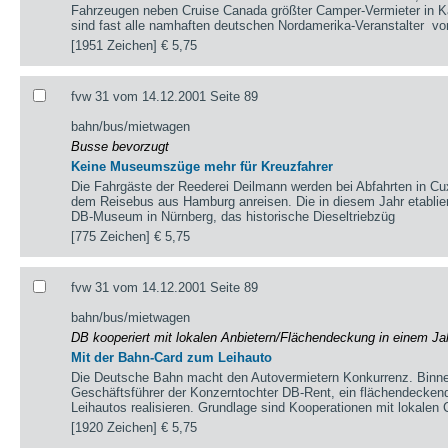
Fahrzeugen neben Cruise Canada größter Camper-Vermieter in Ka
sind fast alle namhaften deutschen Nordamerika-Veranstalter ­ vo
[1951 Zeichen]
€ 5,75
fvw 31 vom 14.12.2001 Seite 89
bahn/bus/mietwagen
Busse bevorzugt
Keine Museumszüge mehr für Kreuzfahrer
Die Fahrgäste der Reederei Deilmann werden bei Abfahrten in Cu
dem Reisebus aus Hamburg anreisen. Die in diesem Jahr etablie
DB-Museum in Nürnberg, das historische Dieseltriebzüg
[775 Zeichen]
€ 5,75
fvw 31 vom 14.12.2001 Seite 89
bahn/bus/mietwagen
DB kooperiert mit lokalen Anbietern/Flächendeckung in einem Ja
Mit der Bahn-Card zum Leihauto
Die Deutsche Bahn macht den Autovermietern Konkurrenz. Binne
Geschäftsführer der Konzerntochter DB-Rent, ein flächendecke
Leihautos realisieren. Grundlage sind Kooperationen mit lokalen 
[1920 Zeichen]
€ 5,75