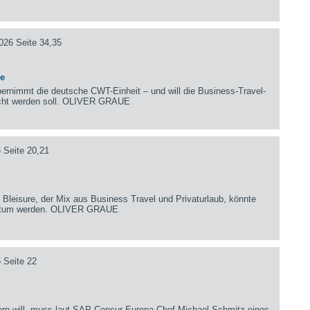
026 Seite 34,35
ce
bernimmt die deutsche CWT-Einheit – und will die Business-Travel-
icht werden soll. OLIVER GRAUE
 Seite 20,21
Bleisure, der Mix aus Business Travel und Privaturlaub, könnte
hstum werden. OLIVER GRAUE
 Seite 22
uern will, muss laut SAP-Concur-Europa-Chef Michael Schmitz eines