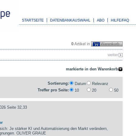
STARTSEITE
DATENBANKAUSWAHL
ABO
HILFE/FAQ
0
Artikel in
Warenkorb
weiter
Sortierung:
Datum
Relevanz
Treffer pro Seite:
10
20
50
026 Seite 32,33
er
sich: Je stärker KI und Automatisierung den Markt verändern,
gegnungen. OLIVER GRAUE