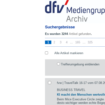
Suchergebnisse
Es wurden 3244
Artikel gefunden
.
1
2
3
4
…
165
…
325
Alle Artikel markieren
Trefferumgebung einblenden
fvw | TravelTalk 16-17 vom 07.08.2
BUSINESS TRAVEL
KI macht den Menschen wertvoll
Beim Mice Executive Circle zeigte 
desto wichtiger werden echte Be