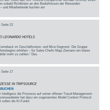
nn sobald Richtlinien an den Bedürfnissen der Reisenden
 – und Mitarbeitende buchen am
 Seite 22
BEI LEONARDO HOTELS
s Comeback im Geschäftsreise- und Mice-Segment. Die Gruppe
ahresbeginn erhöhen – für Sales-Chefin Maja Ziemann ein klares
alität mehr zu zahlen.“ Deu
 Seite 17
OZESSE IN TRIPSOURCE
 BUCHEN
er Intelligenz die Prozesse auf seiner offenen Travel-Management-
sreiseanbieter hat dazu ein sogenanntes Model Context Protocol
sollen die KI-Funkti