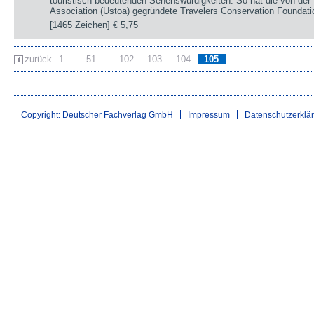
touristisch bedeutenden Sehenswürdigkeiten. So hat die von der
Association (Ustoa) gegründete Travelers Conservation Foundati
[1465 Zeichen]
€ 5,75
zurück
1
…
51
…
102
103
104
105
Copyright: Deutscher Fachverlag GmbH
Impressum
Datenschutzerklä