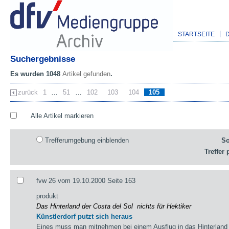
STARTSEITE
Suchergebnisse
Es wurden 1048
Artikel gefunden
.
zurück
1
…
51
…
102
103
104
105
Alle Artikel markieren
Trefferumgebung einblenden
So
Treffer 
fvw 26 vom 19.10.2000 Seite 163
produkt
Das Hinterland der Costa del Sol ­ nichts für Hektiker
Künstlerdorf putzt sich heraus
Eines muss man mitnehmen bei einem Ausflug in das Hinterland d