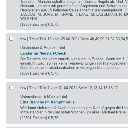
Touristen. Manche schaffen sogar alle Corona-Regeln ab. Und: V
Neustart, um sich mit ganz frischen Angeboten und Schwerpunkte
Neuigkeiten aus 15 beliebten Reiseländern zusammengefasst.
JACOBS, M. JÜRS, M. KRANE, I. LANZ, M. LASSMANN, R. M
WILKENS
[19687 Zeichen]
€ 5,75
fvw | TravelTalk 13 vom 25.06.2021 Seite 48,49,50,51,52,53,54,
Destination & Produkt Titel
Länder im Neustart-Check
Die Reisefreiheit kehrt zurück, vor allem in Europa. Wenn am 1. 
eingeführt wird, soll es keine Reisewarnungen vor Risikogebieten
über die aktuelle Urlaubssituation in wichtigen Destinationen.
[28971 Zeichen]
€ 5,75
fvw | TravelTalk 7 vom 01.04.2021 Seite 12,13,14,15,16,17
Unternehmen & Märkte Titel
Eine Branche im Kampfmodus
Wer kann sich retten? Nach monatelangem Kampf gegen die Umsat
Mittelständler in den nächsten Wochen um alles. Michael Krane
[22501 Zeichen]
€ 5,75