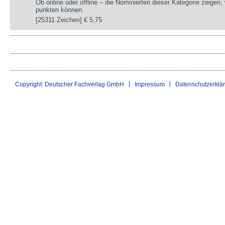
Ob online oder offline – die Nominierten dieser Kategorie zeigen
punkten können.
[25311 Zeichen]
€ 5,75
Copyright: Deutscher Fachverlag GmbH
Impressum
Datenschutzerklä