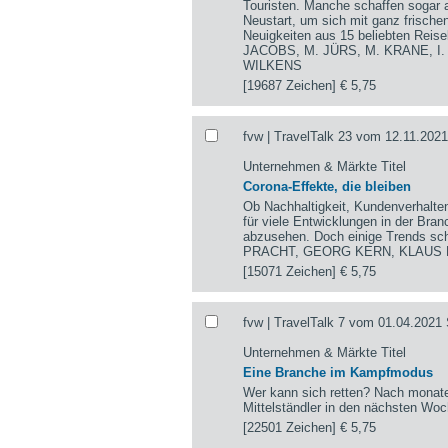
Touristen. Manche schaffen sogar a
Neustart, um sich mit ganz frisch
Neuigkeiten aus 15 beliebten Re
JACOBS, M. JÜRS, M. KRANE, I
WILKENS
[19687 Zeichen]
€ 5,75
fvw | TravelTalk 23 vom 12.11.2021
Unternehmen & Märkte Titel
Corona-Effekte, die bleiben
Ob Nachhaltigkeit, Kundenverhalten
für viele Entwicklungen in der Br
abzusehen. Doch einige Trends s
PRACHT, GEORG KERN, KLAUS
[15071 Zeichen]
€ 5,75
fvw | TravelTalk 7 vom 01.04.2021 
Unternehmen & Märkte Titel
Eine Branche im Kampfmodus
Wer kann sich retten? Nach monate
Mittelständler in den nächsten Wo
[22501 Zeichen]
€ 5,75