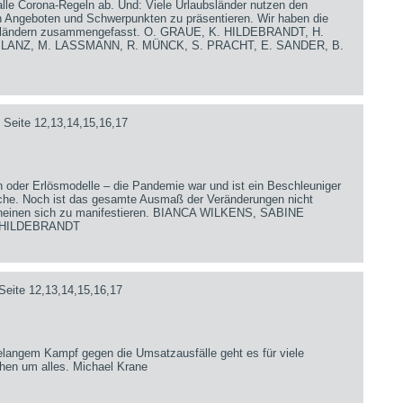
lle Corona-Regeln ab. Und: Viele Urlaubsländer nutzen den
en Angeboten und Schwerpunkten zu präsentieren. Wir haben die
iseländern zusammengefasst. O. GRAUE, K. HILDEBRANDT, H.
. LANZ, M. LASSMANN, R. MÜNCK, S. PRACHT, E. SANDER, B.
 Seite 12,13,14,15,16,17
 oder Erlösmodelle – die Pandemie war und ist ein Beschleuniger
anche. Noch ist das gesamte Ausmaß der Veränderungen nicht
cheinen sich zu manifestieren. BIANCA WILKENS, SABINE
 HILDEBRANDT
Seite 12,13,14,15,16,17
langem Kampf gegen die Umsatzausfälle geht es für viele
chen um alles. Michael Krane