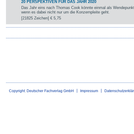
20 PERSPEKTIVEN FÜR DAS JAHR 2020
Das Jahr eins nach Thomas Cook könnte einmal als Wendepunkt 
wenn es dabei nicht nur um die Konzernpleite geht.
[21825 Zeichen]
€ 5,75
Copyright: Deutscher Fachverlag GmbH
Impressum
Datenschutzerklä