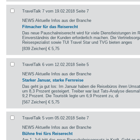
TravelTalk 7 vom 19.02.2018 Seite 7
NEWS Aktuelle Infos aus der Branche
Fitmacher für das Reiserecht
Das neue Pauschalreiserecht wird für viele Dienstleistungen im R
Einverständnis der Kunden erforderlich machen. Die Vertriebsor
Reisespezialist sowie TUI Travel Star und TVG bieten anges
[839 Zeichen]
€ 5,75
TravelTalk 6 vom 12.02.2018 Seite 5
NEWS Aktuelle Infos aus der Branche
Starker Januar, starke Fernreise
Das geht ja gut los: Im Januar haben die Reisebüros ihren Umsa
um 8,3 Prozent gesteigert. Treiber war laut Tats-Analyse diesma
9,2 Prozent. Die Touristik legte um 6,9 Prozent zu, di
[567 Zeichen]
€ 5,75
TravelTalk 5 vom 05.02.2018 Seite 7
NEWS Aktuelle Infos aus der Branche
Bühne frei fürs Reiserecht
Am 1. Juli tritt das neue Pauschalreisegesetz in Kraft. Geht es