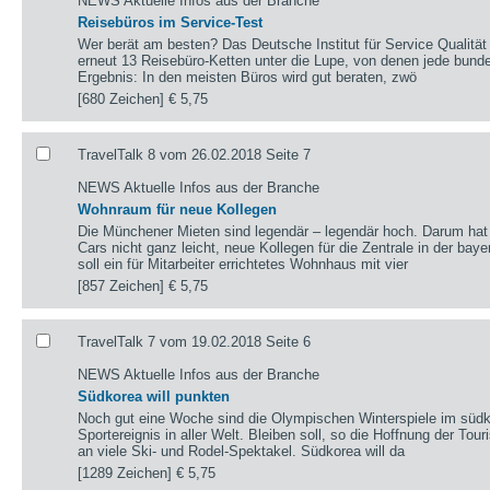
NEWS Aktuelle Infos aus der Branche
Reisebüros im Service-Test
Wer berät am besten? Das Deutsche Institut für Service Qualitä
erneut 13 Reisebüro-Ketten unter die Lupe, von denen jede bundes
Ergebnis: In den meisten Büros wird gut beraten, zwö
[680 Zeichen]
€ 5,75
TravelTalk 8 vom 26.02.2018 Seite 7
NEWS Aktuelle Infos aus der Branche
Wohnraum für neue Kollegen
Die Münchener Mieten sind legendär – legendär hoch. Darum ha
Cars nicht ganz leicht, neue Kollegen für die Zentrale in der baye
soll ein für Mitarbeiter errichtetes Wohnhaus mit vier
[857 Zeichen]
€ 5,75
TravelTalk 7 vom 19.02.2018 Seite 6
NEWS Aktuelle Infos aus der Branche
Südkorea will punkten
Noch gut eine Woche sind die Olympischen Winterspiele im sü
Sportereignis in aller Welt. Bleiben soll, so die Hoffnung der Tou
an viele Ski- und Rodel-Spektakel. Südkorea will da
[1289 Zeichen]
€ 5,75