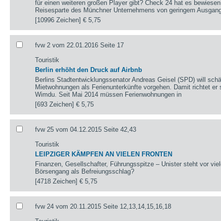
für einen weiteren großen Player gibt? Check 24 hat es bewiesen
Reisesparte des Münchner Unternehmens von geringem Ausgan
[10996 Zeichen]
€ 5,75
fvw 2 vom 22.01.2016 Seite 17
Touristik
Berlin erhöht den Druck auf Airbnb
Berlins Stadtentwicklungssenator Andreas Geisel (SPD) will schä
Mietwohnungen als Ferienunterkünfte vorgehen. Damit richtet er s
Wimdu. Seit Mai 2014 müssen Ferienwohnungen in
[693 Zeichen]
€ 5,75
fvw 25 vom 04.12.2015 Seite 42,43
Touristik
LEIPZIGER KÄMPFEN AN VIELEN FRONTEN
Finanzen, Gesellschafter, Führungsspitze – Unister steht vor vi
Börsengang als Befreiungsschlag?
[4718 Zeichen]
€ 5,75
fvw 24 vom 20.11.2015 Seite 12,13,14,15,16,18