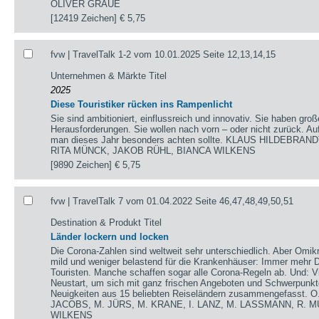
OLIVER GRAUE
[12419 Zeichen]
€ 5,75
fvw | TravelTalk 1-2 vom 10.01.2025 Seite 12,13,14,15
Unternehmen & Märkte Titel
2025
Diese Touristiker rücken ins Rampenlicht
Sie sind ambitioniert, einflussreich und innovativ. Sie haben gr
Herausforderungen. Sie wollen nach vorn – oder nicht zurück. A
man dieses Jahr besonders achten sollte. KLAUS HILDEBRA
RITA MÜNCK, JAKOB RÜHL, BIANCA WILKENS
[9890 Zeichen]
€ 5,75
fvw | TravelTalk 7 vom 01.04.2022 Seite 46,47,48,49,50,51
Destination & Produkt Titel
Länder lockern und locken
Die Corona-Zahlen sind weltweit sehr unterschiedlich. Aber Omikr
mild und weniger belastend für die Krankenhäuser: Immer mehr De
Touristen. Manche schaffen sogar alle Corona-Regeln ab. Und: V
Neustart, um sich mit ganz frischen Angeboten und Schwerpunkte
Neuigkeiten aus 15 beliebten Reiseländern zusammengefasst.
JACOBS, M. JÜRS, M. KRANE, I. LANZ, M. LASSMANN, R. M
WILKENS