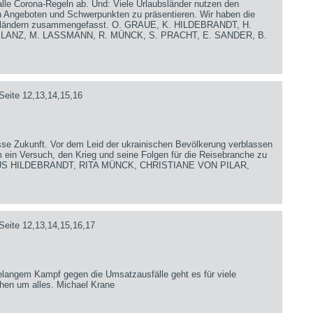
lle Corona-Regeln ab. Und: Viele Urlaubsländer nutzen den
en Angeboten und Schwerpunkten zu präsentieren. Wir haben die
iseländern zusammengefasst. O. GRAUE, K. HILDEBRANDT, H.
. LANZ, M. LASSMANN, R. MÜNCK, S. PRACHT, E. SANDER, B.
Seite 12,13,14,15,16
sse Zukunft. Vor dem Leid der ukrainischen Bevölkerung verblassen
 ein Versuch, den Krieg und seine Folgen für die Reisebranche zu
US HILDEBRANDT, RITA MÜNCK, CHRISTIANE VON PILAR,
Seite 12,13,14,15,16,17
langem Kampf gegen die Umsatzausfälle geht es für viele
chen um alles. Michael Krane