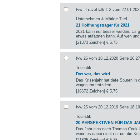
fvw | TravelTalk 1-2 vom 22.01.202
Unternehmen & Märkte Titel
21 Hoffnungsträger für 2021
2021 kann nur besser werden. Es gi
etwas aufatmen kann. Auf wen und
[21373 Zeichen]
€ 5,75
fvw 26 vom 18.12.2020 Seite 26,27
Touristik
Das war, das wird …
Das Krisenjahr hat tiefe Spuren in d
wagen ihn trotzdem.
[16672 Zeichen]
€ 5,75
fvw 26 vom 20.12.2019 Seite 18,19
Touristik
20 PERSPEKTIVEN FÜR DAS JA
Das Jahr eins nach Thomas Cook k
wenn es dabei nicht nur um die Kon
[21825 Zeichen]
€ 5,75