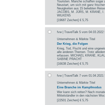
Touristen. Manche schaffen sogar a
Neustart, um sich mit ganz frisch
Neuigkeiten aus 15 beliebten Re
JACOBS, M. JÜRS, M. KRANE, I
WILKENS
[19687 Zeichen]
€ 5,75
fvw | TravelTalk 5 vom 04.03.2022 
Unternehmen & Märkte Titel
Der Krieg, die Folgen
Krieg, Tod, Flucht und eine ungewi
alle anderen Themen. Trotz alledem
erfassen. MICHAEL KRANE, KLA
SABINE PRACHT
[16638 Zeichen]
€ 5,75
fvw | TravelTalk 7 vom 01.04.2021 
Unternehmen & Märkte Titel
Eine Branche im Kampfmodus
Wer kann sich retten? Nach monate
Mittelständler in den nächsten Wo
[22501 Zeichen]
€ 5,75