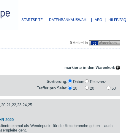
STARTSEITE
DATENBANKAUSWAHL
ABO
HILFE/FAQ
0
Artikel in
Warenkorb
Sortierung:
Datum
Relevanz
Treffer pro Seite:
10
20
50
,20,21,22,23,24,25
HR 2020
önnte einmal als Wendepunkt für die Reisebranche gelten – auch
zernpleite geht.