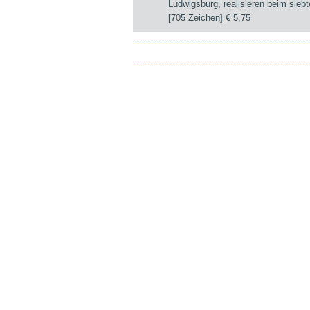
Ludwigsburg, realisieren beim sie
[705 Zeichen]
€ 5,75