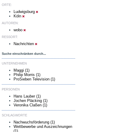
ORTE:
Ludwigsburg
Köln
AUTOREN:
wobo
RESSORT:
Nachrichten
Suche einschränken durch...
UNTERNEHMEN
Maggi (1)
Philip Morris (1)
ProSieben Television (1)
PERSONEN
Hans Lauber (1)
Jochen Pläcking (1)
Veronika Claßen (1)
SCHLAGWORTE
Nachwuchsförderung (1)
Wettbewerbe und Auszeichnungen
(1)