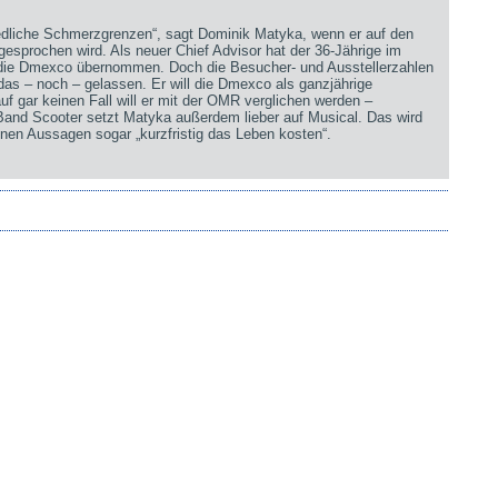
iedliche Schmerzgrenzen“, sagt Dominik Matyka, wenn er auf den
sprochen wird. Als neuer Chief Advisor hat der 36-Jährige im
 die Dmexco übernommen. Doch die Besucher- und Ausstellerzahlen
 das – noch – gelassen. Er will die Dmexco als ganzjährige
uf gar keinen Fall will er mit der OMR verglichen werden –
 Band Scooter setzt Matyka außerdem lieber auf Musical. Das wird
nen Aussagen sogar „kurzfristig das Leben kosten“.