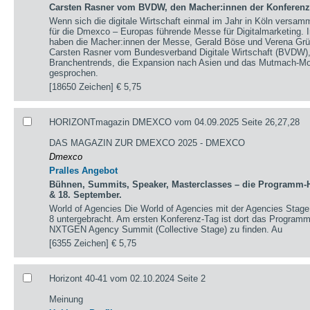
Carsten Rasner vom BVDW, den Macher:innen der Konferen
Wenn sich die digitale Wirtschaft einmal im Jahr in Köln versamme
für die Dmexco – Europas führende Messe für Digitalmarketing.
haben die Macher:innen der Messe, Gerald Böse und Verena Gr
Carsten Rasner vom Bundesverband Digitale Wirtschaft (BVDW), 
Branchentrends, die Expansion nach Asien und das Mutmach-Mot
gesprochen.
[18650 Zeichen]
€ 5,75
HORIZONTmagazin DMEXCO vom 04.09.2025 Seite 26,27,28
DAS MAGAZIN ZUR DMEXCO 2025 - DMEXCO
Dmexco
Pralles Angebot
Bühnen, Summits, Speaker, Masterclasses – die Programm-H
& 18. September.
World of Agencies Die World of Agencies mit der Agencies Stage u
8 untergebracht. Am ersten Konferenz-Tag ist dort das Program
NXTGEN Agency Summit (Collective Stage) zu finden. Au
[6355 Zeichen]
€ 5,75
Horizont 40-41 vom 02.10.2024 Seite 2
Meinung