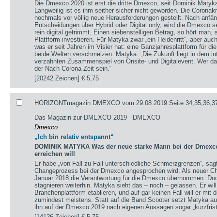
Die Dmexco 2020 ist erst die dritte Dmexco, seit Dominik Matyk
Langweilig ist es ihm seither sicher nicht geworden. Die Coronak
nochmals vor völlig neue Herausforderungen gestellt. Nach anfä
Entscheidungen über Hybrid oder Digital only, wird die Dmexco s
rein digital getrimmt. Einen siebenstelligen Betrag, so hört man,
Plattform investieren. Für Matyka zwar „ein Heidenritt“, aber auc
was er seit Jahren im Visier hat: eine Ganzjahresplattform für die 
beide Welten verschmelzen. Matyka: „Die Zukunft liegt in dem int
verzahnten Zusammenspiel von Onsite- und Digitalevent. Wer da
der Nach-Corona-Zeit sein.“
[20242 Zeichen]
€ 5,75
HORIZONTmagazin DMEXCO vom 29.08.2019 Seite 34,35,36,3
Das Magazin zur DMEXCO 2019 - DMEXCO
Dmexco
„Ich bin relativ entspannt“
DOMINIK MATYKA Was der neue starke Mann bei der Dmexco 
erreichen will
Er habe „von Fall zu Fall unterschiedliche Schmerzgrenzen“, sa
Changeprozess bei der Dmexco angesprochen wird. Als neuer Chi
Januar 2018 die Verantwortung für die Dmexco übernommen. Doc
stagnieren weiterhin. Matyka sieht das – noch – gelassen. Er wil
Branchenplattform etablieren, und auf gar keinen Fall will er mi
zumindest meistens. Statt auf die Band Scooter setzt Matyka au
ihn auf der Dmexco 2019 nach eigenen Aussagen sogar „kurzfrist
[14126 Zeichen]
€ 5,75