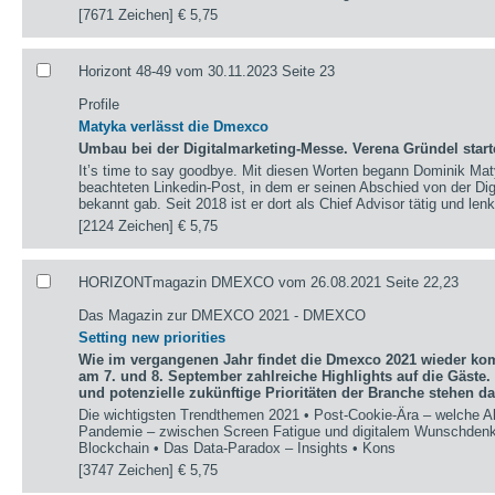
[7671 Zeichen]
€ 5,75
Horizont 48-49 vom 30.11.2023 Seite 23
Profile
Matyka verlässt die Dmexco
Umbau bei der Digitalmarketing-Messe. Verena Gründel start
It’s time to say goodbye. Mit diesen Worten begann Dominik Ma
beachteten Linkedin-Post, in dem er seinen Abschied von der D
bekannt gab. Seit 2018 ist er dort als Chief Advisor tätig und lenk
[2124 Zeichen]
€ 5,75
HORIZONTmagazin DMEXCO vom 26.08.2021 Seite 22,23
Das Magazin zur DMEXCO 2021 - DMEXCO
Setting new priorities
Wie im vergangenen Jahr findet die Dmexco 2021 wieder kompl
am 7. und 8. September zahlreiche Highlights auf die Gäste.
und potenzielle zukünftige Prioritäten der Branche stehen d
Die wichtigsten Trendthemen 2021 • Post-Cookie-Ära – welche Al
Pandemie – zwischen Screen Fatigue und digitalem Wunschdenk
Blockchain • Das Data-Paradox – Insights • Kons
[3747 Zeichen]
€ 5,75