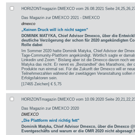
HORIZONTmagazin DMEXCO vom 26.08.2021 Seite 24,25,26,2
Das Magazin zur DMEXCO 2021 - DMEXCO
dmexco
„Keinen Druck will ich nicht sagen“
DOMINIK MATYKA, Chief Advisor Dmexco, über die Entwick
deutliche Verzögerung der schon für 2020 angekündigten Co
Rolle dabei
Im Sommer 2020 hatte Dominik Matyka, Chief Advisor der Dmexc
Tage-Community-Plattform angekündigt. Wörtlich sagte er damals: 
Linkedin und Zoom.“ Bislang aber ist die Dmexco davon noch weit 
Matyka das nicht. Er nennt es „Bestandteil“ des Marathons, der d
Produkte nun einmal sei. Für die Zukunft der Dmexco will er neue
Teilnehmerzahlen während der zweitägigen Veranstaltung sollen 
Erfolgsfaktoren sein.
[17465 Zeichen]
€ 5,75
HORIZONTmagazin DMEXCO vom 10.09.2020 Seite 20,21,22,23
Das Magazin zur DMEXCO 2020
DMEXCO
„Die Plattform wird richtig fett“
Dominik Matyka, Chief Advisor Dmexco, über die Dmexco @
Eventgeschäfts und warum er die OMR 2020 nicht abgesagt h