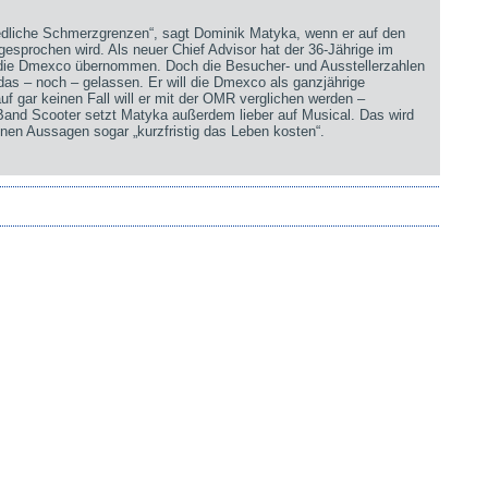
iedliche Schmerzgrenzen“, sagt Dominik Matyka, wenn er auf den
sprochen wird. Als neuer Chief Advisor hat der 36-Jährige im
 die Dmexco übernommen. Doch die Besucher- und Ausstellerzahlen
 das – noch – gelassen. Er will die Dmexco als ganzjährige
uf gar keinen Fall will er mit der OMR verglichen werden –
 Band Scooter setzt Matyka außerdem lieber auf Musical. Das wird
nen Aussagen sogar „kurzfristig das Leben kosten“.