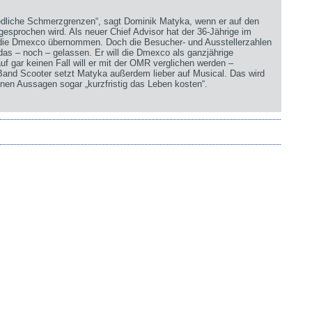
iedliche Schmerzgrenzen“, sagt Dominik Matyka, wenn er auf den
sprochen wird. Als neuer Chief Advisor hat der 36-Jährige im
 die Dmexco übernommen. Doch die Besucher- und Ausstellerzahlen
 das – noch – gelassen. Er will die Dmexco als ganzjährige
uf gar keinen Fall will er mit der OMR verglichen werden –
 Band Scooter setzt Matyka außerdem lieber auf Musical. Das wird
nen Aussagen sogar „kurzfristig das Leben kosten“.